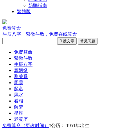
防骗指南
繁體版
免费算命
生辰八字、紫微斗数，免费在线算命

搜文章
常见问题
免费算命
紫微斗数
生辰八字
算姻缘
测关系
周易
起名
风水
看相
解梦
星座
老黄历
免费算命（更改时间）
公历： 1951年出生
