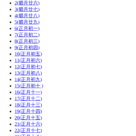
2(腊月廿六)
3(腊月廿七)
4(腊月廿八)
5(腊月廿九)
6(正月初一)
7(正月初二)
8(正月初三)
9(正月初四)
10(正月初五)
11(正月初六)
12(正月初七)
13(正月初八)
14(正月初九)
15(正月初十 )
16(正月十一)
17(正月十二)
18(正月十三)
19(正月十四)
20(正月十五)
21(正月十六)
22(正月十七)