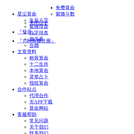
免费算命
星尘算命
紫微斗数
生辰八字
关闭历史
紫微排盘
『登录』
八字排盘
测关系
『35秒免费注册』
合婚
文章资料
称骨算命
十二生肖
本地算命
灵签占卜
指纹算命
合作站点
代理合作
无APP下载
算命网站
客服帮助
常见问题
关于我们
联系我们