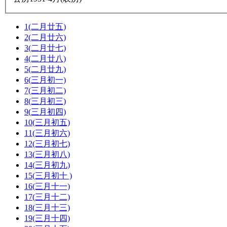
1(二月廿五)
2(二月廿六)
3(二月廿七)
4(二月廿八)
5(二月廿九)
6(三月初一)
7(三月初二)
8(三月初三)
9(三月初四)
10(三月初五)
11(三月初六)
12(三月初七)
13(三月初八)
14(三月初九)
15(三月初十 )
16(三月十一)
17(三月十二)
18(三月十三)
19(三月十四)