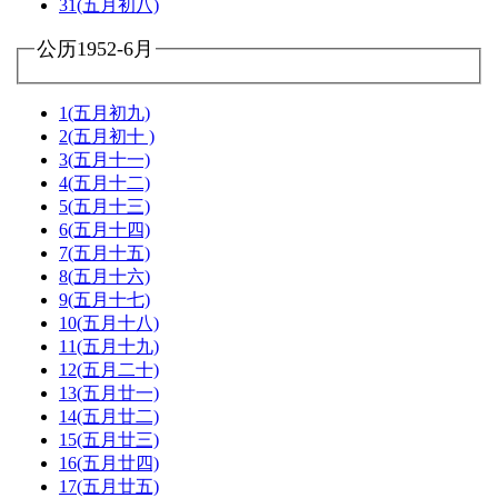
31(五月初八)
公历1952-6月
1(五月初九)
2(五月初十 )
3(五月十一)
4(五月十二)
5(五月十三)
6(五月十四)
7(五月十五)
8(五月十六)
9(五月十七)
10(五月十八)
11(五月十九)
12(五月二十)
13(五月廿一)
14(五月廿二)
15(五月廿三)
16(五月廿四)
17(五月廿五)