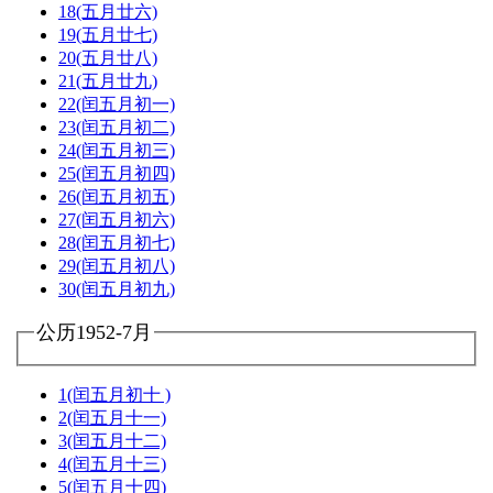
18(五月廿六)
19(五月廿七)
20(五月廿八)
21(五月廿九)
22(闰五月初一)
23(闰五月初二)
24(闰五月初三)
25(闰五月初四)
26(闰五月初五)
27(闰五月初六)
28(闰五月初七)
29(闰五月初八)
30(闰五月初九)
公历1952-7月
1(闰五月初十 )
2(闰五月十一)
3(闰五月十二)
4(闰五月十三)
5(闰五月十四)