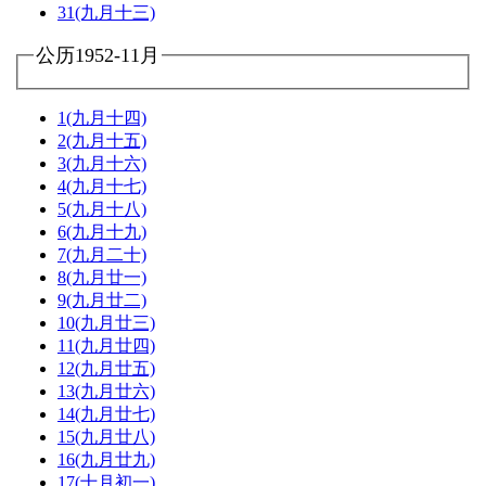
31(九月十三)
公历1952-11月
1(九月十四)
2(九月十五)
3(九月十六)
4(九月十七)
5(九月十八)
6(九月十九)
7(九月二十)
8(九月廿一)
9(九月廿二)
10(九月廿三)
11(九月廿四)
12(九月廿五)
13(九月廿六)
14(九月廿七)
15(九月廿八)
16(九月廿九)
17(十月初一)