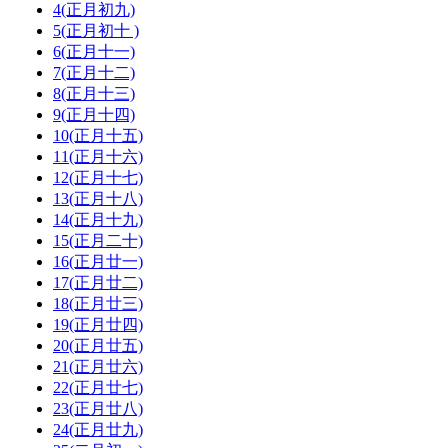
4(正月初九)
5(正月初十 )
6(正月十一)
7(正月十二)
8(正月十三)
9(正月十四)
10(正月十五)
11(正月十六)
12(正月十七)
13(正月十八)
14(正月十九)
15(正月二十)
16(正月廿一)
17(正月廿二)
18(正月廿三)
19(正月廿四)
20(正月廿五)
21(正月廿六)
22(正月廿七)
23(正月廿八)
24(正月廿九)