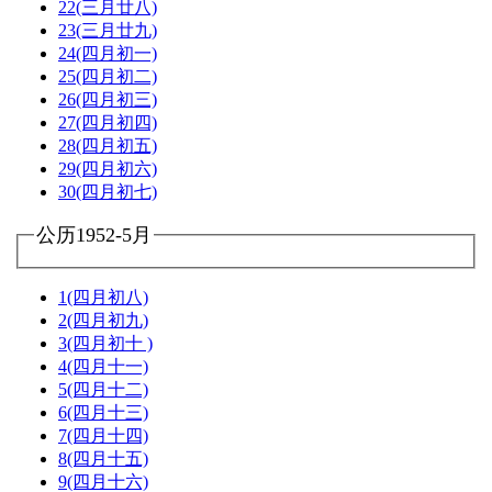
22(三月廿八)
23(三月廿九)
24(四月初一)
25(四月初二)
26(四月初三)
27(四月初四)
28(四月初五)
29(四月初六)
30(四月初七)
公历1952-5月
1(四月初八)
2(四月初九)
3(四月初十 )
4(四月十一)
5(四月十二)
6(四月十三)
7(四月十四)
8(四月十五)
9(四月十六)