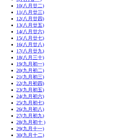
10(八月廿二)
11(八月廿三)
12(八月廿四)
13(八月廿五)
14(八月廿六)
15(八月廿七)
16(八月廿八)
17(八月廿九)
18(八月三十)
19(九月初一)
20(九月初二)
21(九月初三)
22(九月初四)
23(九月初五)
24(九月初六)
25(九月初七)
26(九月初八)
27(九月初九)
28(九月初十 )
29(九月十一)
30(九月十二)