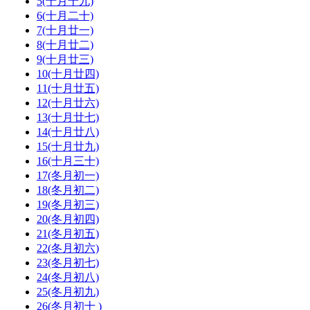
5(十月十九)
6(十月二十)
7(十月廿一)
8(十月廿二)
9(十月廿三)
10(十月廿四)
11(十月廿五)
12(十月廿六)
13(十月廿七)
14(十月廿八)
15(十月廿九)
16(十月三十)
17(冬月初一)
18(冬月初二)
19(冬月初三)
20(冬月初四)
21(冬月初五)
22(冬月初六)
23(冬月初七)
24(冬月初八)
25(冬月初九)
26(冬月初十 )