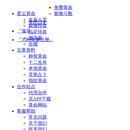
免费算命
星尘算命
紫微斗数
生辰八字
关闭历史
紫微排盘
『登录』
八字排盘
测关系
『35秒免费注册』
合婚
文章资料
称骨算命
十二生肖
本地算命
灵签占卜
指纹算命
合作站点
代理合作
无APP下载
算命网站
客服帮助
常见问题
关于我们
联系我们