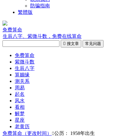
防骗指南
繁體版
免费算命
生辰八字、紫微斗数，免费在线算命

搜文章
常见问题
免费算命
紫微斗数
生辰八字
算姻缘
测关系
周易
起名
风水
看相
解梦
星座
老黄历
免费算命（更改时间）
公历： 1958年出生
