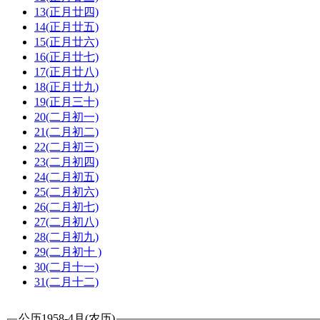
13(正月廿四)
14(正月廿五)
15(正月廿六)
16(正月廿七)
17(正月廿八)
18(正月廿九)
19(正月三十)
20(二月初一)
21(二月初二)
22(二月初三)
23(二月初四)
24(二月初五)
25(二月初六)
26(二月初七)
27(二月初八)
28(二月初九)
29(二月初十 )
30(二月十一)
31(二月十二)
公历1958-4月(农历)