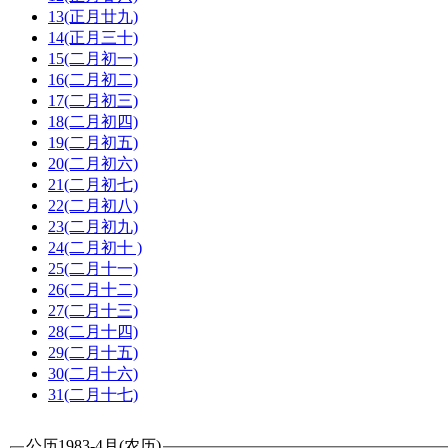
13(正月廿九)
14(正月三十)
15(二月初一)
16(二月初二)
17(二月初三)
18(二月初四)
19(二月初五)
20(二月初六)
21(二月初七)
22(二月初八)
23(二月初九)
24(二月初十 )
25(二月十一)
26(二月十二)
27(二月十三)
28(二月十四)
29(二月十五)
30(二月十六)
31(二月十七)
公历1983-4月(农历)