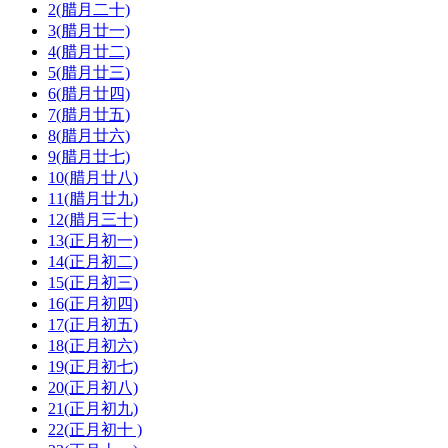
2(腊月二十)
3(腊月廿一)
4(腊月廿二)
5(腊月廿三)
6(腊月廿四)
7(腊月廿五)
8(腊月廿六)
9(腊月廿七)
10(腊月廿八)
11(腊月廿九)
12(腊月三十)
13(正月初一)
14(正月初二)
15(正月初三)
16(正月初四)
17(正月初五)
18(正月初六)
19(正月初七)
20(正月初八)
21(正月初九)
22(正月初十 )