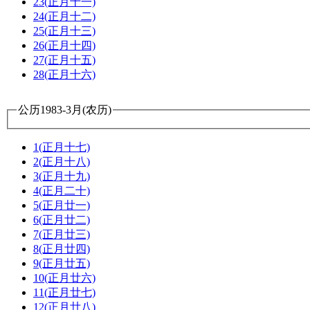
23(正月十一)
24(正月十二)
25(正月十三)
26(正月十四)
27(正月十五)
28(正月十六)
公历1983-3月(农历)
1(正月十七)
2(正月十八)
3(正月十九)
4(正月二十)
5(正月廿一)
6(正月廿二)
7(正月廿三)
8(正月廿四)
9(正月廿五)
10(正月廿六)
11(正月廿七)
12(正月廿八)