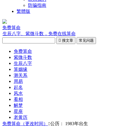
防骗指南
繁體版
免费算命
生辰八字、紫微斗数，免费在线算命

搜文章
常见问题
免费算命
紫微斗数
生辰八字
算姻缘
测关系
周易
起名
风水
看相
解梦
星座
老黄历
免费算命（更改时间）
公历： 1983年出生
