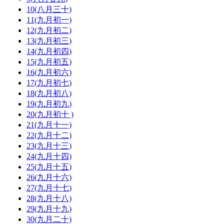
10(八月三十)
11(九月初一)
12(九月初二)
13(九月初三)
14(九月初四)
15(九月初五)
16(九月初六)
17(九月初七)
18(九月初八)
19(九月初九)
20(九月初十 )
21(九月十一)
22(九月十二)
23(九月十三)
24(九月十四)
25(九月十五)
26(九月十六)
27(九月十七)
28(九月十八)
29(九月十九)
30(九月二十)