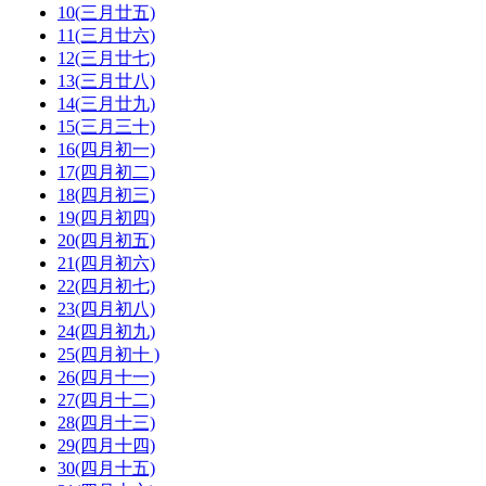
10(三月廿五)
11(三月廿六)
12(三月廿七)
13(三月廿八)
14(三月廿九)
15(三月三十)
16(四月初一)
17(四月初二)
18(四月初三)
19(四月初四)
20(四月初五)
21(四月初六)
22(四月初七)
23(四月初八)
24(四月初九)
25(四月初十 )
26(四月十一)
27(四月十二)
28(四月十三)
29(四月十四)
30(四月十五)