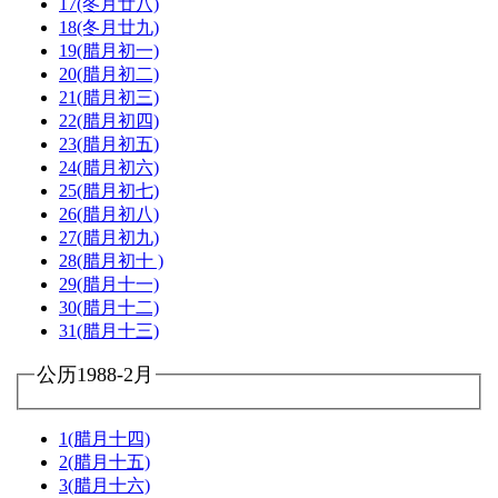
17(冬月廿八)
18(冬月廿九)
19(腊月初一)
20(腊月初二)
21(腊月初三)
22(腊月初四)
23(腊月初五)
24(腊月初六)
25(腊月初七)
26(腊月初八)
27(腊月初九)
28(腊月初十 )
29(腊月十一)
30(腊月十二)
31(腊月十三)
公历1988-2月
1(腊月十四)
2(腊月十五)
3(腊月十六)