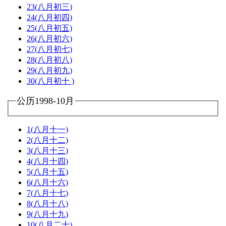
23(八月初三)
24(八月初四)
25(八月初五)
26(八月初六)
27(八月初七)
28(八月初八)
29(八月初九)
30(八月初十 )
公历1998-10月
1(八月十一)
2(八月十二)
3(八月十三)
4(八月十四)
5(八月十五)
6(八月十六)
7(八月十七)
8(八月十八)
9(八月十九)
10(八月二十)