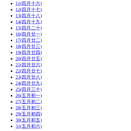
11(四月十六)
12(四月十七)
13(四月十八)
14(四月十九)
15(四月二十)
16(四月廿一)
17(四月廿二)
18(四月廿三)
19(四月廿四)
20(四月廿五)
21(四月廿六)
22(四月廿七)
23(四月廿八)
24(四月廿九)
25(四月三十)
26(五月初一)
27(五月初二)
28(五月初三)
29(五月初四)
30(五月初五)
31(五月初六)