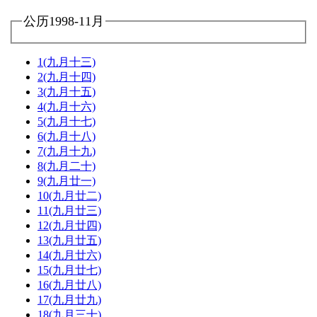
公历1998-11月
1(九月十三)
2(九月十四)
3(九月十五)
4(九月十六)
5(九月十七)
6(九月十八)
7(九月十九)
8(九月二十)
9(九月廿一)
10(九月廿二)
11(九月廿三)
12(九月廿四)
13(九月廿五)
14(九月廿六)
15(九月廿七)
16(九月廿八)
17(九月廿九)
18(九月三十)