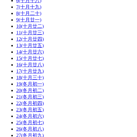
6(十月十八)
7(十月十九)
8(十月二十)
9(十月廿一)
10(十月廿二)
11(十月廿三)
12(十月廿四)
13(十月廿五)
14(十月廿六)
15(十月廿七)
16(十月廿八)
17(十月廿九)
18(十月三十)
19(冬月初一)
20(冬月初二)
21(冬月初三)
22(冬月初四)
23(冬月初五)
24(冬月初六)
25(冬月初七)
26(冬月初八)
27(冬月初九)