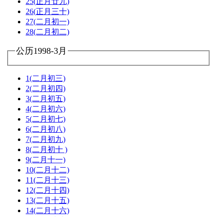
25(正月廿九)
26(正月三十)
27(二月初一)
28(二月初二)
公历1998-3月
1(二月初三)
2(二月初四)
3(二月初五)
4(二月初六)
5(二月初七)
6(二月初八)
7(二月初九)
8(二月初十 )
9(二月十一)
10(二月十二)
11(二月十三)
12(二月十四)
13(二月十五)
14(二月十六)