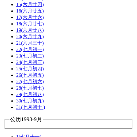
15(六月廿四)
16(六月廿五)
17(六月廿六)
18(六月廿七)
19(六月廿八)
20(六月廿九)
21(六月三十)
22(七月初一)
23(七月初二)
24(七月初三)
25(七月初四)
26(七月初五)
27(七月初六)
28(七月初七)
29(七月初八)
30(七月初九)
31(七月初十 )
公历1998-9月
1(七月十一)