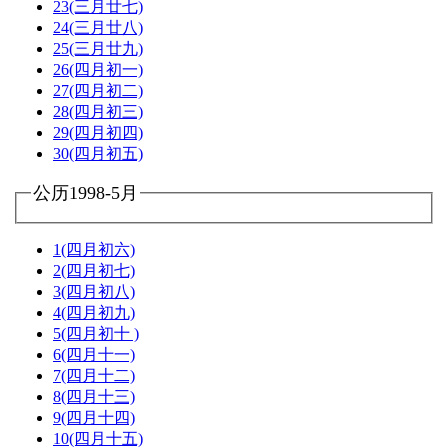
23(三月廿七)
24(三月廿八)
25(三月廿九)
26(四月初一)
27(四月初二)
28(四月初三)
29(四月初四)
30(四月初五)
公历1998-5月
1(四月初六)
2(四月初七)
3(四月初八)
4(四月初九)
5(四月初十 )
6(四月十一)
7(四月十二)
8(四月十三)
9(四月十四)
10(四月十五)