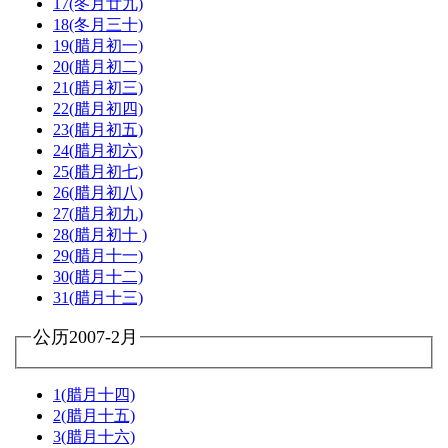
17(冬月廿九)
18(冬月三十)
19(腊月初一)
20(腊月初二)
21(腊月初三)
22(腊月初四)
23(腊月初五)
24(腊月初六)
25(腊月初七)
26(腊月初八)
27(腊月初九)
28(腊月初十 )
29(腊月十一)
30(腊月十二)
31(腊月十三)
公历2007-2月
1(腊月十四)
2(腊月十五)
3(腊月十六)