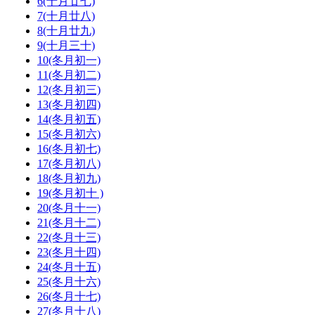
6(十月廿七)
7(十月廿八)
8(十月廿九)
9(十月三十)
10(冬月初一)
11(冬月初二)
12(冬月初三)
13(冬月初四)
14(冬月初五)
15(冬月初六)
16(冬月初七)
17(冬月初八)
18(冬月初九)
19(冬月初十 )
20(冬月十一)
21(冬月十二)
22(冬月十三)
23(冬月十四)
24(冬月十五)
25(冬月十六)
26(冬月十七)
27(冬月十八)