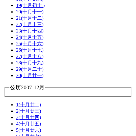
19(十月初十 )
20(十月十一)
21(十月十二)
22(十月十三)
23(十月十四)
24(十月十五)
25(十月十六)
26(十月十七)
27(十月十八)
28(十月十九)
29(十月二十)
30(十月廿一)
公历2007-12月
1(十月廿二)
2(十月廿三)
3(十月廿四)
4(十月廿五)
5(十月廿六)