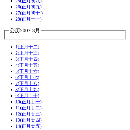
25(正月初八)
26(正月初九)
27(正月初十 )
28(正月十一)
公历2007-3月
1(正月十二)
2(正月十三)
3(正月十四)
4(正月十五)
5(正月十六)
6(正月十七)
7(正月十八)
8(正月十九)
9(正月二十)
10(正月廿一)
11(正月廿二)
12(正月廿三)
13(正月廿四)
14(正月廿五)