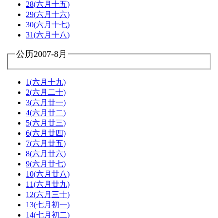
28(六月十五)
29(六月十六)
30(六月十七)
31(六月十八)
公历2007-8月
1(六月十九)
2(六月二十)
3(六月廿一)
4(六月廿二)
5(六月廿三)
6(六月廿四)
7(六月廿五)
8(六月廿六)
9(六月廿七)
10(六月廿八)
11(六月廿九)
12(六月三十)
13(七月初一)
14(七月初二)