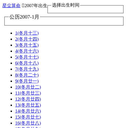
选择出生时间
星尘算命

2007年出生
公历2007-1月
1(冬月十三)
2(冬月十四)
3(冬月十五)
4(冬月十六)
5(冬月十七)
6(冬月十八)
7(冬月十九)
8(冬月二十)
9(冬月廿一)
10(冬月廿二)
11(冬月廿三)
12(冬月廿四)
13(冬月廿五)
14(冬月廿六)
15(冬月廿七)
16(冬月廿八)