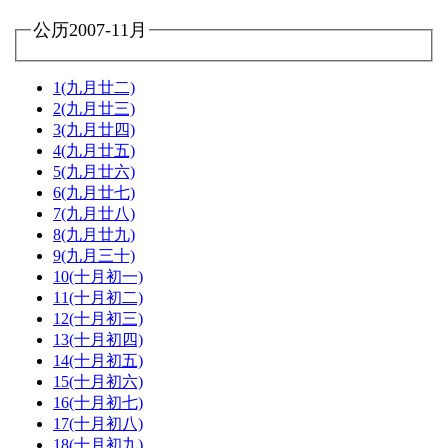
公历2007-11月
1(九月廿二)
2(九月廿三)
3(九月廿四)
4(九月廿五)
5(九月廿六)
6(九月廿七)
7(九月廿八)
8(九月廿九)
9(九月三十)
10(十月初一)
11(十月初二)
12(十月初三)
13(十月初四)
14(十月初五)
15(十月初六)
16(十月初七)
17(十月初八)
18(十月初九)