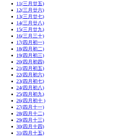
11(三月廿五)
12(三月廿六)
13(三月廿七)
14(三月廿八)
15(三月廿九)
16(三月三十)
17(四月初一)
18(四月初二)
19(四月初三)
20(四月初四)
21(四月初五)
22(四月初六)
23(四月初七)
24(四月初八)
25(四月初九)
26(四月初十 )
27(四月十一)
28(四月十二)
29(四月十三)
30(四月十四)
31(四月十五)