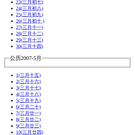
23(三月初七)
24(三月初八)
25(三月初九)
26(三月初十 )
27(三月十一)
28(三月十二)
29(三月十三)
30(三月十四)
公历2007-5月
1(三月十五)
2(三月十六)
3(三月十七)
4(三月十八)
5(三月十九)
6(三月二十)
7(三月廿一)
8(三月廿二)
9(三月廿三)
10(三月廿四)