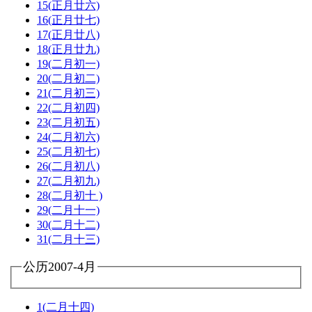
15(正月廿六)
16(正月廿七)
17(正月廿八)
18(正月廿九)
19(二月初一)
20(二月初二)
21(二月初三)
22(二月初四)
23(二月初五)
24(二月初六)
25(二月初七)
26(二月初八)
27(二月初九)
28(二月初十 )
29(二月十一)
30(二月十二)
31(二月十三)
公历2007-4月
1(二月十四)