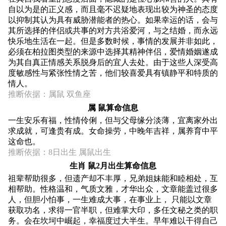
自以为是的正义感，而且毫不迟疑地表现出较为神圣的态度
以抑制其认为具有威胁潜能者的热心。如果幸运的话，会与
其所选择的伴侣或共事的对方共浴爱河，与之结婚，而永远
快乐地生活在一起。但是多数时候，事情的发展并非如此，
必须在柏拉图类型的来源中选择其精神伴侣，爱情婚姻遂成
为其自真正情感关系脱身后的宜人去处。由于这些人深受高
度敏感性与紧张性情之苦，他们较喜爱具有镇静平和特质的
情人。
推断依据：属鼠 双鱼座
属 鼠算命信息
一生安乐有福，性情伶俐，但与父母缘分淡薄，宜离家外出
求成就，可逢贵有成。女命操劳，中晚年吉祥，属养育中平
这命也。
推断依据：8日出生 属鼠出生
生肖 鼠2月出生算命信息
祖辈帮助很多，但遗产却不丰厚，兄弟姐妹能和睦相处，互
相帮助。性格温和，气质文雅，才华出众，文章能盖过很多
人，但胆小怕事，一生难成大事，在事业上， 只能以文章
获取功名，求得一官半职，但难掌大印，多任文秘之类的职
务。会在坎坷中崛起，幸福度过大半生。早年难以干得自己