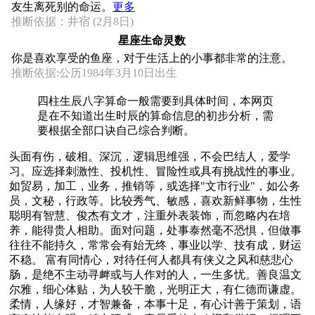
友生离死别的命运。
更多
推断依据：井宿 (2月8日)
星座生命灵数
你是喜欢享受的鱼座，对于生活上的小事都非常的注意。
推断依据:公历1984年3月10日出生
四柱生辰八字算命一般需要到具体时间，本网页
是在不知道出生时辰的算命信息的初步分析，需
要根据全部口诀自己综合判断。
头面有伤，破相。深沉，逻辑思维强，不会巴结人，爱学
习。应选择刺激性、投机性、冒险性或具有挑战性的事业。
如贸易，加工，业务，推销等，或选择"文市行业"，如公务
员，文秘，行政等。比较秀气、敏感，喜欢新鲜事物，生性
聪明有智慧、俊杰有文才，注重外表装饰，而忽略内在培
养，能得贵人相助。面对问题，处事泰然毫不恐惧，但做事
往往不能持久，常常会有始无终，事业以学、技有成，财运
不稳。 富有同情心，对待任何人都具有侠义之风和慈悲心
肠，是绝不主动寻衅或与人作对的人，一生多忧。善良温文
尔雅，细心体贴，为人较干脆，光明正大，有仁德而谦虚。
柔情，人缘好，才智兼备，本事十足，有心计善于策划，语