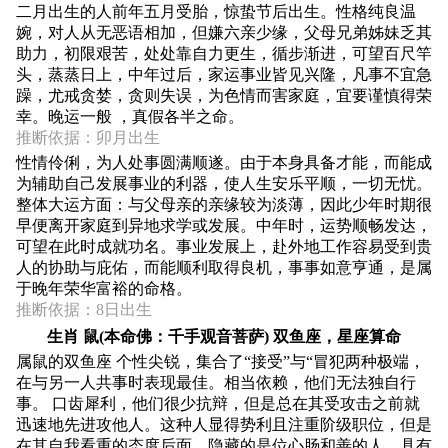
二月出生的人前年五月受胎，惊蛰节后出生。性格纯良温
婉，对人从无恶语相加，但嫌六亲少缘，父母兄弟姊妹乏其
助力，初限艰苦，处处靠自力更生，循步渐进，可望百尺竿
头，蒸蒸日上，中年过后，家运事业皆见兴隆，凡事不宜急
躁，尤戒贪婪，贪则失误，为色情而害家庭，宜要谨慎得荣
幸。晚运一般 ，真假各半之命。
推断依据：卯月出生
性情伶俐，为人处事圆满顺遂。由于本身具备才能，而能成
为辅助自己发展事业的利器，使人生安乐平顺，一切无忧。
整体大运方面：与父母亲的亲缘较为淡薄，因此少年时期很
早便离开家庭到异地求学或发展。中年时，运势顺畅发达，
可望在此时成就功名。事业发展上，赴外地工作容易受到贵
人的协助与庇佑，而能顺利取得良机，事事如意亨通，是属
于晚年荣华富裕的命格。
推断依据：8日出生
生肖 鼠(本命佛：千手观音菩萨) 双鱼座，星座算命
属鼠的双鱼座 个性尖锐，集合了“接受”与“冒犯两种极端，
在与另一人共事时表现最佳。相当依赖，他们无法独自行
事。 口齿犀利，他们很少抗辩，但是总在其受攻击之前就
迅速地先进攻他人。这种人显得势利且注重阶级职位，但是
在其自我看重的态度后面，隐藏的是位心肠和善的人。具有