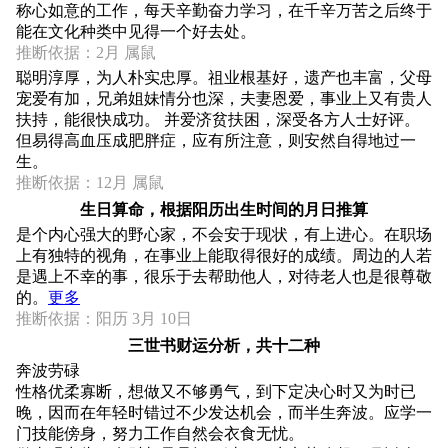
称心如意的工作，每天辛勤奋力学习，在千辛万苦之后终于
能在文化种类中见得一个好去处。
推断依据：2月 属鼠
聪明淳厚，为人朴实忠厚。祖业根基好，遗产也丰富，父母
宠爱有加，兄弟姐妹情分也深，夫妻恩爱，事业上又有贵人
扶持，能很快成功。 并爱济贫扶困，深受各方人士好评。
但易得高血压成肥胖症，应有所注意，则安然自得地过一
生。
推断依据：12月 属鼠
生日算命，根据阳历出生时间的月日推算
是个内心强大的野心家，不会安于现状，有上进心。在职场
上有独特的视角，在事业上能取得很好的成绩。周边的人若
是遇上不幸的事，很乐于去帮助他人，对待老人也是很尊敬
的。
更多
推断依据：阳历 3月 10日
三世书财运分析，共十二种
奔波劳碌
性格优柔寡断，想做又不够勇气，到下定决心时又为时已
晚，因而在年轻时错过不少发达机会，而半生奔波。应学一
门技能傍身，努力工作自然会衣食无忧。