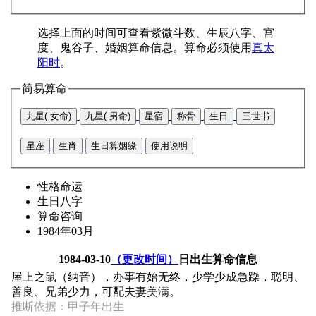
选择上面的时间可查看紫微斗数、生辰八字、宫
度、鬼谷子、婚姻算命信息。算命必须使用
真太
阳时
。
简易算命
九星( 女命)
九星( 男命)
星宿
称骨
生日
三世书
星座
生肖
生日算姻缘
使用说明
性格命运
生日八字
算命咨询
1984年03月
1984-03-10
（更改时间）
日出生算命信息
屋上之鼠（纳音），办事有始无终，少学少成急躁，聪明、
善良、兄弟少力，可配夫妻美满。
推断依据：甲子年出生