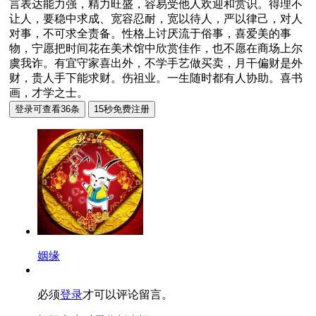
言表达能力强，精力旺盛，容易受他人欢迎和赏识。得理不
让人，要稳中求成、宽容忍耐，宽以待人，严以律己，对人
对事，不可求全责备。性格上讨厌流于俗事，喜爱美的事
物，宁愿把时间花在美术馆中欣赏佳作，也不愿在商场上尔
虞我诈。有宜守家喜出外，不学手艺做买卖，月干偏财是外
财，贵人手下能求财。伤祖业。一生随时都有人协助。喜书
画，才学之士。
姻缘
必须
登录
才可以评论留言。