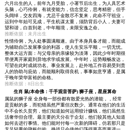
六月出生的人，前年九月受胎，小署节后出生，为人具艺术
头脑，心巧伶俐，有就变能力，信念坚定，思考精密，但手
头阔绰，交友四海，尤忌千金散尽不复来，此命不守祖业，
运到中年始可见成，平生机谋太重，须防背后小人，夫妻可
望和谐，白首到老，中年顺境，未限安逸之命。
推断依据：未月出生
性情伶俐，为人处事圆满顺遂。由于本身具备才能，而能成
为辅助自己发展事业的利器，使人生安乐平顺，一切无忧。
整体大运方面：与父母亲的亲缘较为淡薄，因此少年时期很
早便离开家庭到异地求学或发展。中年时，运势顺畅发达，
可望在此时成就功名。事业发展上，赴外地工作容易受到贵
人的协助与庇佑，而能顺利取得良机，事事如意亨通，是属
于晚年荣华富裕的命格。
推断依据：8日出生
生肖 鼠(本命佛：千手观音菩萨) 狮子座，星座算命
属鼠的狮子座 全身每一部份都有散爱光热的潜能，，经常
是贡献的多，而犯错虽然严重但次数少。通常在他们的生活
中不会长久贫穷，他们知道如何运用狡计赚钱，他们虽然生
活奢华但合理。最主要的天分在于企划，他们较其他人知道
如何去进行事情。他们能对付每一次新的障碍，仿若那只是
无足轻重的跷板似的，挑战只会使他们荡得更高而更进一