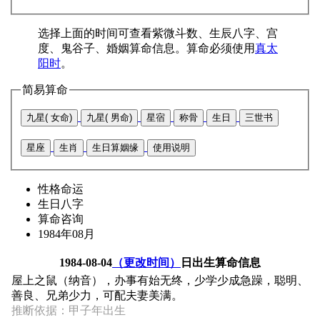
选择上面的时间可查看紫微斗数、生辰八字、宫
度、鬼谷子、婚姻算命信息。算命必须使用
真太
阳时
。
简易算命
九星( 女命)
九星( 男命)
星宿
称骨
生日
三世书
星座
生肖
生日算姻缘
使用说明
性格命运
生日八字
算命咨询
1984年08月
1984-08-04
（更改时间）
日出生算命信息
屋上之鼠（纳音），办事有始无终，少学少成急躁，聪明、
善良、兄弟少力，可配夫妻美满。
推断依据：甲子年出生