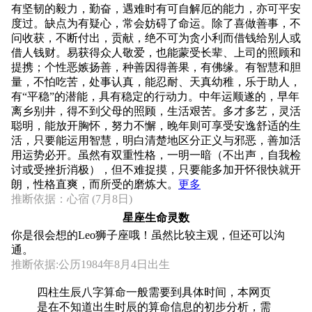
有坚韧的毅力，勤奋，遇难时有可自解厄的能力，亦可平安
度过。缺点为有疑心，常会妨碍了命运。除了喜做善事，不
问收获，不断付出，贡献，绝不可为贪小利而借钱给别人或
借人钱财。易获得众人敬爱，也能蒙受长辈、上司的照顾和
提携；个性恶嫉扬善，种善因得善果，有佛缘。有智慧和胆
量，不怕吃苦，处事认真，能忍耐、天真幼稚，乐于助人，
有“平稳”的潜能，具有稳定的行动力。中年运顺遂的，早年
离乡别井，得不到父母的照顾，生活艰苦。多才多艺，灵活
聪明，能放开胸怀，努力不懈，晚年则可享受安逸舒适的生
活，只要能运用智慧，明白清楚地区分正义与邪恶，善加活
用运势必开。虽然有双重性格，一明一暗（不出声，自我检
讨或受挫折消极），但不难捉摸，只要能多加开怀很快就开
朗，性格直爽，而所受的磨炼大。
更多
推断依据：心宿 (7月8日)
星座生命灵数
你是很会想的Leo狮子座哦！虽然比较主观，但还可以沟
通。
推断依据:公历1984年8月4日出生
四柱生辰八字算命一般需要到具体时间，本网页
是在不知道出生时辰的算命信息的初步分析，需