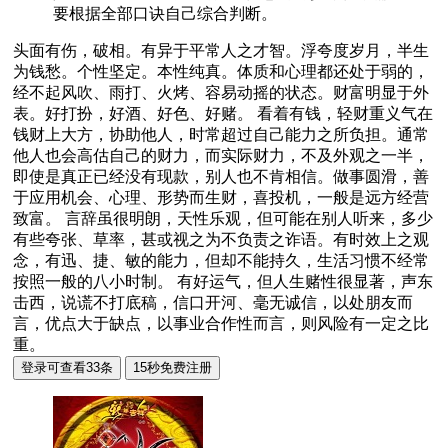
要根据全部口诀自己综合判断。
头面有伤，破相。有异于平常人之才智。浮夸度岁月，半生
为钱愁。个性坚定。本性纯真。体质和心理都还处于弱的，
经不起风吹、雨打、火烤、容易动摇的状态。财富明显于外
表。好打扮，好酒、好色、好赌。 看着有钱，轻财重义气在
钱财上大方，协助他人，时常超过自己能力之所负担。通常
他人也会高估自己的财力，而实际财力，不及外观之一半，
即使是真正已经没有现款，别人也不肯相信。做事圆滑，善
于应用机会、心理、形势而生财，喜投机，一般是远方经营
致富。 言辞虽很明朗，天性乐观，但可能在别人听来，多少
有些夸张、草率，甚或视之为不负责之诈语。有时效上之观
念，有迅、捷、敏的能力，但却不能持久，生活习惯不经常
按照一般的八小时制。 有好运气，但人生赌性很显著，声东
击西，说谎不打底稿，信口开河、毫无诚信，以处朋友而
言，优点大于缺点，以事业合作性而言，则风险有一定之比
重。