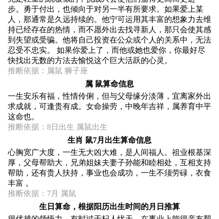
步。勇于付出，也倾向于对另一半有所要求。如果爱上某
人，那通常是久远持续的。他宁可运用其丰富的想象力去维
持已经存在的热情，而不愿外出去找寻新人，那只会使其感
到失望或受骗。他将自己投资在公众或个人的关系中，无法
忍受不忠实。 如果你爱上了，而他或她也爱你，你最好尽
快找出无数的方法去愉悦这个巨大活跃的心灵。
推断依据：属鼠 狮子座
属 鼠算命信息
一生安乐有福，性情伶俐，但与父母缘分淡薄，宜离家外出
求成就，可逢贵有成。女命操劳，中晚年吉祥，属养育中平
这命也。
推断依据：8日出生 属鼠出生
生肖 鼠7月出生算命信息
心胸宽广大度，一生无大凶大难，是人间福人。祖业根基深
厚，父母帮助大，兄弟姐妹夫妻子孙能和睦相处，互相支持
帮助，还有贵人扶持，事业也会成功，一生不须劳碌，衣食
丰富 。
推断依据：7月 属鼠
生日算命，根据阳历出生时间的月日推算
很优越的领悟力，有时过于杞人忧天。在事业上能得亲友帮