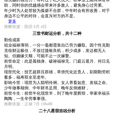
助，同时你的优越感会带来许多敌人，避免身心过劳累。
年少时为人处世较为孤僻不合群，中年时会有所改善，对于
身边不公平的对待，会直斥对方的不是。
更多
推断依据：阳历 8月 4日
三世书财运分析，共十二种
勤俭成富
祖业福禄薄弱，一分一毫都需靠自己劳力赚取。因个性克勤
克俭财运极佳，不放过搵银良机，积少成多，发达都无人
知。但姻缘欠顺，可能不止一次嫁娶。
前世命定：此是孤独身、破禄福禄无、门庭云遮月、何日见
月明。
现世托化：技艺超群压群雄，草傍托化近贵人，刻期勤劳积
蓄多，福寿双全至老年。
影响今世：现世为人聪明伶俐、女人养畜如意、发福之命。
少年做事颠倒、中年财帛足用、晚年反倒难财，
前世今生：前世牛化现世羊，到了晚年显辉煌，举家幸福乐
陶陶，一生辛劳事事强。
推断依据：正禄 7月 1984年
二十八星宿吉凶分析