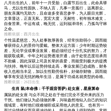
八月出生的人，前年十一月受胎，白露节后出生，此命具驿
马，尤以生性固执，不纳人言，凡事一意孤行，远离群众。
朋友亲属均无助力，且命途多变喜悲参半，为人眼目光辉，
文章显达，正直无私，宽宏大度，无耐性，初年独木难支，
自食苦果。中运有成，晚无忧，运到福泽绵长，乃孤鸟守林
之命。
推断依据：酉月出生
个性温柔慈悲，为人处事敦厚善良，经常扶助弱小，因而能
够获得众人的景仰与爱戴。整体大运方面︰少年时期运势较
差，无论学业或事业发展，都必须经过十分扎实的努力，才
能获取成果。中年之时运势逐渐开通，由于处世态度坦承而
不欺瞒，因此深获上司及长辈的喜爱，而能受到极大的提携
与扶持。晚年以后运势持续走高，事业发展已趋成熟，财务
收入也相当丰足，加以生性勤劳俭朴，好储存财物，因而能
够享有安适无忧的晚年生活，是属于功成名就类型的命格。
推断依据：26日出生
生肖 鼠(本命佛：千手观音菩萨) 处女座，星座算命
属鼠的处女座 与众不同之处在于他们完全不受外来的压力
干扰。他们做认为必须做的事，兴味盎然地钻入自己的知识
领域里，有时他们很难倾听或采用他人的意见。 也有另一
面过分情绪化而容易冲动的人，能从他身上得到协助。常能