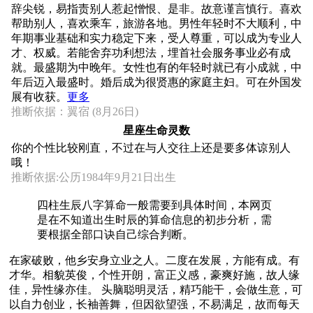
辞尖锐，易指责别人惹起憎恨、是非。故意谨言慎行。喜欢
帮助别人，喜欢乘车，旅游各地。男性年轻时不大顺利，中
年期事业基础和实力稳定下来，受人尊重，可以成为专业人
才、权威。若能舍弃功利想法，埋首社会服务事业必有成
就。最盛期为中晚年。女性也有的年轻时就已有小成就，中
年后迈入最盛时。婚后成为很贤惠的家庭主妇。可在外国发
展有收获。
更多
推断依据：翼宿 (8月26日)
星座生命灵数
你的个性比较刚直，不过在与人交往上还是要多体谅别人
哦！
推断依据:公历1984年9月21日出生
四柱生辰八字算命一般需要到具体时间，本网页
是在不知道出生时辰的算命信息的初步分析，需
要根据全部口诀自己综合判断。
在家破败，他乡安身立业之人。二度在发展，方能有成。有
才华。相貌英俊，个性开朗，富正义感，豪爽好施，故人缘
佳，异性缘亦佳。 头脑聪明灵活，精巧能干，会做生意，可
以自力创业，长袖善舞，但因欲望强，不易满足，故而每天