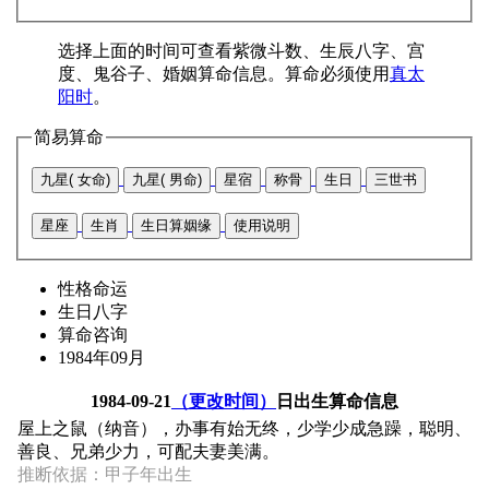
选择上面的时间可查看紫微斗数、生辰八字、宫
度、鬼谷子、婚姻算命信息。算命必须使用
真太
阳时
。
简易算命
九星( 女命)
九星( 男命)
星宿
称骨
生日
三世书
星座
生肖
生日算姻缘
使用说明
性格命运
生日八字
算命咨询
1984年09月
1984-09-21
（更改时间）
日出生算命信息
屋上之鼠（纳音），办事有始无终，少学少成急躁，聪明、
善良、兄弟少力，可配夫妻美满。
推断依据：甲子年出生