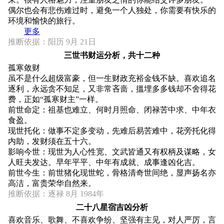
偶尔也会有悲伤难过时，避免一个人独处，你需要有快乐的
环境和愉快的旅行。
更多
推断依据：阳历 9月 21日
三世书财运分析，共十二种
孤寒敛财
虽不是什么超级富豪，但一生财政充裕金钱不缺。喜欢追名
逐利，永远贪不知足，又非常吝啬，搵埋多多钱却不舍得花
费，正如“孤寒财主”一样。
前世命定：祖基也难立、何时月照命、闭禄苦中求、中年衣
食盈。
现世托化：做事不定多变动，先难后易苦难中，花旁托化得
内助，发财须在五十六。
影响今世：现世为人心性宽、文武皆通又有权柄及谋略，女
人旺夫发达。早年平平、中年有成就、成事逢凶化吉。
前世今生：前世猪化现世蛇，骨格清奇世间绝，显声扬名亦
高洁，富贵荣华自然来。
推断依据：逐禄 8月 1984年
二十八星宿吉凶分析
喜欢音乐、歌舞、不喜欢争纷、坚强有主见，对人严厉，言