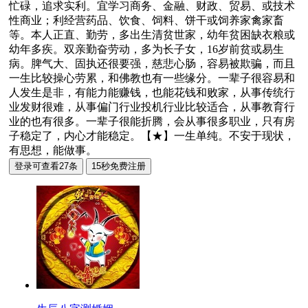
忙碌，追求实利。宜学习商务、金融、财政、贸易、或技术
性商业；利经营药品、饮食、饲料、饼干或饲养家禽家畜
等。本人正直、勤劳，多出生清贫世家，幼年贫困缺衣粮或
幼年多疾。双亲勤奋劳动，多为长子女，16岁前贫或易生
病。脾气大、固执还很要强，慈悲心肠，容易被欺骗，而且
一生比较操心劳累，和佛教也有一些缘分。一辈子很容易和
人发生是非，有能力能赚钱，也能花钱和败家，从事传统行
业发财很难，从事偏门行业投机行业比较适合，从事教育行
业的也有很多。一辈子很能折腾，会从事很多职业，只有房
子稳定了，内心才能稳定。【★】一生单纯。不安于现状，
有思想，能做事。