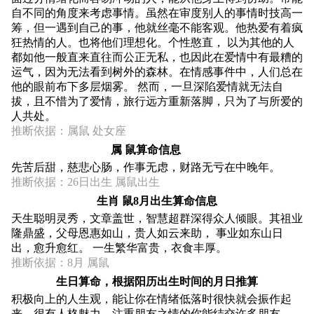
自不同的角度来考虑事情。虽然在审度别人的事情时技高一
筹，但一遇到自己的事，他就丝毫不能客观。他热爱有着疯
狂热情的人。也将他们理想化。个性憨直， 以为其他的人
都如他一般直来直往而公正无私，也因此在爱情中有最糟的
运气，因为无法看到树外的森林。在情感事件中，人们总在
他的眼前布下多层烟雾。 然而，一旦深陷爱情就无法自
拔，且不惜为了爱情，旅行远方重新落脚，只为了与所爱的
人共处。
推断依据：属鼠 处女座
属 鼠算命信息
先苦后甜，慈悲心肠，作事无虑，财路无亏在中晚年。
推断依据：26日出生 属鼠出生
生肖 鼠8月出生算命信息
天生聪明灵秀，文章盖世，智慧超群深得众人倾眼。其祖业
隆鼎盛，父母恩惠如山，贵人如云来助， 事业如东山日
出，愈升愈红。 一生繁华富贵，衣食丰厚。
推断依据：8月 属鼠
生日算命，根据阳历出生时间的月日推算
积极向上的人生观，能让你在情绪低落时很快就会振作起
来。很有人格魅力，注重朋友之情的你能结交许多朋友。