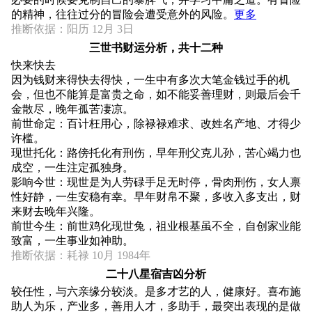
的精神，往往过分的冒险会遭受意外的风险。
更多
推断依据：阳历 12月 3日
三世书财运分析，共十二种
快来快去
因为钱财来得快去得快，一生中有多次大笔金钱过手的机
会，但也不能算是富贵之命，如不能妥善理财，则最后会千
金散尽，晚年孤苦凄凉。
前世命定：百计枉用心，除禄禄难求、改姓名产地、才得少
许槛。
现世托化：路傍托化有刑伤，早年刑父克儿孙，苦心竭力也
成空，一生注定孤独身。
影响今世：现世是为人劳碌手足无时停，骨肉刑伤，女人禀
性好静，一生安稳有幸。早年财帛不聚，多收入多支出，财
来财去晚年兴隆。
前世今生：前世鸡化现世兔，祖业根基虽不全，自创家业能
致富，一生事业如神助。
推断依据：耗禄 10月 1984年
二十八星宿吉凶分析
较任性，与六亲缘分较淡。是多才艺的人，健康好。喜布施
助人为乐，产业多，善用人才，多助手，最突出表现的是做