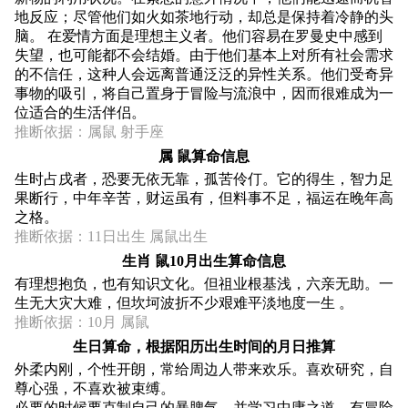
地反应；尽管他们如火如茶地行动，却总是保持着冷静的头
脑。 在爱情方面是理想主义者。他们容易在罗曼史中感到
失望，也可能都不会结婚。由于他们基本上对所有社会需求
的不信任，这种人会远离普通泛泛的异性关系。他们受奇异
事物的吸引，将自己置身于冒险与流浪中，因而很难成为一
位适合的生活伴侣。
推断依据：属鼠 射手座
属 鼠算命信息
生时占戌者，恐要无依无靠，孤苦伶仃。它的得生，智力足
果断行，中年辛苦，财运虽有，但料事不足，福运在晚年高
之格。
推断依据：11日出生 属鼠出生
生肖 鼠10月出生算命信息
有理想抱负，也有知识文化。但祖业根基浅，六亲无助。一
生无大灾大难，但坎坷波折不少艰难平淡地度一生 。
推断依据：10月 属鼠
生日算命，根据阳历出生时间的月日推算
外柔内刚，个性开朗，常给周边人带来欢乐。喜欢研究，自
尊心强，不喜欢被束缚。
必要的时候要克制自己的暴脾气，并学习中庸之道。有冒险