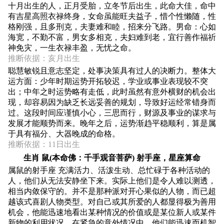
十月出生的人，正月受胎，立冬节后出生，此命大佳，命中
有吉星高照衣禄终身，女命虽能旺夫益子，惜个性懒随，性
格刚强，且多刑克，夫妻难和睦，招来分飞路。男命：心如
海宽，不勤不富，男女多相克，夫妇难到老，宜行善作福祈
神免灾，一生衣禄丰盈，无忧之命。
推断依据：亥月出生
聪慧敏锐且意志坚定，处事决策具有过人的决断力。整体大
运方面：少年时期运势开拓较迟，学业或事业表现较不突
出；中年之时运势略有走低，此时虽然有意外横财的机会出
现，却容易因为缺乏长远妥善的规划，导致好运经常错身而
过。这段时间应谨慎小心，三思而行，财源及事业的谋求与
发展才能顺势而来。晚年之后，运势渐趋平稳顺利，算是属
于具有福分、大器晚成的命格。
推断依据：11日出生
生肖 鼠(本命佛：千手观音菩萨) 射手座，星座算命
属鼠的射手座 充满活力、活泼生动、总忙碌于各种活动的
人，他们从无法安静坐下来。实际上他们是令人难以测透，
相当内敛保守的。并不是那种派对开心果似的人物，而已超
越该式喜剧人物类型。对自己或其所爱的人都显得极为善用
机会，他能迅速地看出某种情况的价值或是某位新人或某件
新物的利用状况。在紧急的意外情况中，他们能迅速而机智