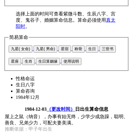
选择上面的时间可查看紫微斗数、生辰八字、宫
度、鬼谷子、婚姻算命信息。算命必须使用
真太
阳时
。
简易算命
九星( 女命)
九星( 男命)
星宿
称骨
生日
三世书
星座
生肖
生日算姻缘
使用说明
性格命运
生日八字
算命咨询
1984年12月
1984-12-03
（更改时间）
日出生算命信息
屋上之鼠（纳音），办事有始无终，少学少成急躁，聪明、
善良、兄弟少力，可配夫妻美满。
推断依据：甲子年出生