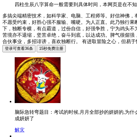
四柱生辰八字算命一般需要到具体时间，本网页是在不知
多搞尖端精密技术，如科学家、电脑、工程师等。好信神佛，
不愿受约束，好胜心强不服输、嘴硬。为人正直。此乃独行果
下，独断专横，有点霸道，过份自信，好强争胜，宁为鸡头不
苦境亦不退缩，坚苦卓绝，奋斗到底，以达成功。脾气很倔强
合伙事业，多招诽谤，喜欢独断行。 有进取冒险之心，但易
脑际急转弯题目：考试的时候,月月全部抄的妍妍的,为
成妍妍了
解灾