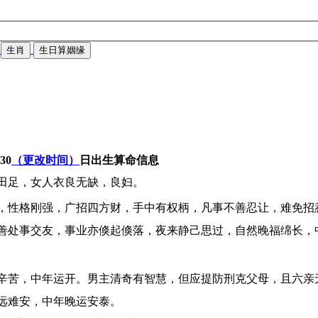
生肖
生日算姻缘
-30
（更改时间）
日出生算命信息
田足，女人衣良无缺，良妇。
，性格刚强，广招四方财，手中有权柄，凡事不善忍让，难免招
善处事交友，事业亦倏起倏落，夜来静己思过，自然晚福绵长，
辛苦，中年运开。男主清奇有智慧，但应提防刑克父母，且六亲
远难安，中年晚运安泰。