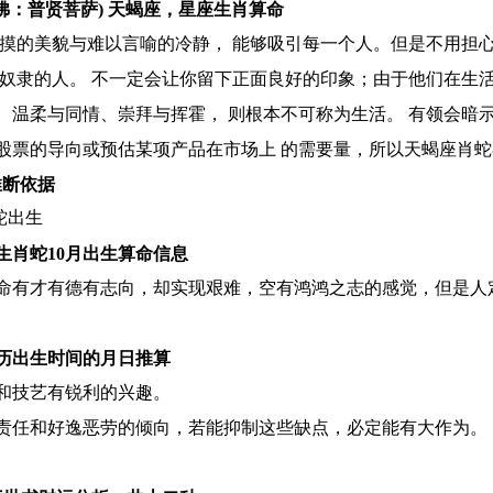
佛：普贤菩萨) 天蝎座，星座生肖算命
触摸的美貌与难以言喻的冷静， 能够吸引每一个人。但是不用担
奴隶的人。 不一定会让你留下正面良好的印象；由于他们在生活
、温柔与同情、崇拜与挥霍， 则根本不可称为生活。 有领会暗
股票的导向或预估某项产品在市场上 的需要量，所以天蝎座肖
推断依据
蛇出生
生肖蛇10月出生算命信息
命有才有德有志向，却实现艰难，空有鸿鸿之志的感觉，但是人
历出生时间的月日推算
和技艺有锐利的兴趣。
避责任和好逸恶劳的倾向，若能抑制这些缺点，必定能有大作为