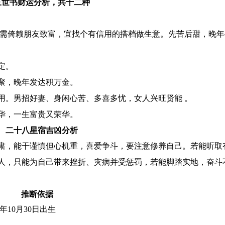
三世书财运分析，共十二种
,需倚赖朋友致富，宜找个有信用的搭档做生意。先苦后甜，晚
定。
聚，晚年发达积万金。
用。男招好妻、身闲心苦、多喜多忧，女人兴旺贤能 。
华，一生富贵又荣华。
二十八星宿吉凶分析
肃，能干谨慎但心机重，喜爱争斗，要注意修养自己。若能听取
人，只能为自己带来挫折、灾病并受惩罚，若能脚踏实地，奋斗
推断依据
9年10月30日出生