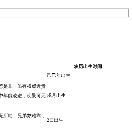
农历出生时间
己巳年出生
惹是非，虽有权威近贵
戌月出生
中年能改进，晚景可无
无所助，兄弟亦难靠，
2日出生