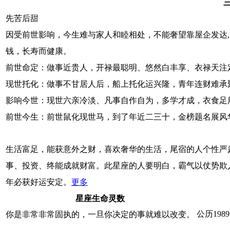
先苦后甜
因受前世影响，今生难与家人和睦相处，不能奢望靠屋企发达
钱，长寿而健康。
前世命定：做事近贵人，开禄最聪明、悠然白丰享、衣禄天注
现世托化：做事不甘居人后，船上托化运兴隆，青年连财难承
影响今世：现世六亲冷淡、凡事自作自为，多学才成，衣食足
前世今生：前世鼠化现世马，到了年近二三十，金榜题名展风
生活富足，能获意外之财，喜欢奢华的生活，尾宿的人个性严
事、投资、终能成就财富。此星座的人要明白，霸气以仗势欺
年必获好运安定。
更多
星座生命灵数
公历198
你是非常非常固执的，一旦你决定的事就难以改变。