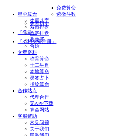
免费算命
星尘算命
紫微斗数
生辰八字
关闭历史
紫微排盘
『登录』
八字排盘
测关系
『35秒免费注册』
合婚
文章资料
称骨算命
十二生肖
本地算命
灵签占卜
指纹算命
合作站点
代理合作
无APP下载
算命网站
客服帮助
常见问题
关于我们
联系我们