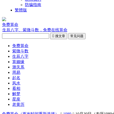
防骗指南
繁體版
免费算命
生辰八字、紫微斗数，免费在线算命

搜文章
常见问题
免费算命
紫微斗数
生辰八字
算姻缘
测关系
周易
起名
风水
看相
解梦
星座
老黄历
免费算命（
更改时间重新选择
）
1989
10月30日（农历198