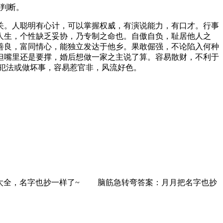
判断。
关。人聪明有心计，可以掌握权威，有演说能力，有口才。行事
人生，个性缺乏妥协，乃专制之命也。自傲自负，耻居他人之
善良，富同情心，能独立发达于他乡。果敢倔强，不论陷入何种
但嘴里还是要撑，婚后想做一家之主说了算。容易散财，不利于
犯法或做坏事，容易惹官非，风流好色。
抄的太全，名字也抄一样了~ 脑筋急转弯答案：月月把名字也抄