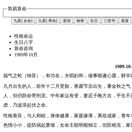
简易算命
九星( 女命)
九星( 男命)
星宿
称骨
生日
三世书
星座
性格命运
生日八字
算命咨询
1989年10月
1989-10
福气之蛇（纳音），有功名，夫唱妇和，做事能遂心愿，财丰
九月出生的人，前年十二月受胎，寒露节后出生，秉金秋之气
人，但仍防命带刑克。中年家运有变，妻迟子晚方吉，平生不
虑，乃波浪起伏之命。
性格善良，与人和睦，身体健康，家庭缘薄，离祖成家，青年
色情小小，提防祸起萧墙，女命主聪明能独立，但防相克，家