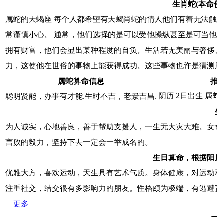
生肖蛇(本命
属蛇的天蝎座 每个人都希望有天蝎肖蛇的情人他们有着无法
常谨慎小心。 通常，他们选择的是可以受他操纵甚至是可当他
拥有财富，他们会显出某种程度的自负。生活若无美丽与奢侈
力，这使他在世俗的事物上能获得成功。这些事物也许是猜测
属蛇算命信息
阴历 2日出生 属
聪明贤能，办事有才能.生时不吉，老景吉昌.
为人诚实，心地善良，善于帮助支援人，一生无大灾大难。女
言败的毅力，坚持下去一定会一举成名的。
生日算命，根据阳
优雅大方，喜欢运动，天生具有艺术气质。身体健康，对运动
注重社交，结交很有多影响力的朋友。性格颇为极端，有逃
更多