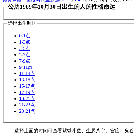


公历1989年10月30日出生的人的性格命运
选择出生时间
0-1点
1-3点
3-5点
5-7点
7-9点
9-11点
11-13点
13-15点
15-17点
17-19点
19-21点
21-23点
23-24点
选择上面的时间可查看紫微斗数、生辰八字、宫度、鬼谷