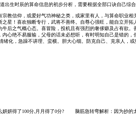
道出生时辰的算命信息的初步分析，需要根据全部口诀自己综合
有宗教信仰，或爱好气功神秘之类，或家里有人，与算命职业相
断之星！喜欢独断专行，武将不善终。自尊心强旺，能自立开拓
为牛后之气概心态。喜冒险，投机且有强烈的奢侈癖及占有欲。
，内心绝不易服输，父母的话未必想听，有时明知自己是错的，
于情绪化，急躁不讲理、蛮横。胆大心细。防克自己、克亲人，或
什么妍妍得了100分,月月得了0分? 脑筋急转弯解析：因为