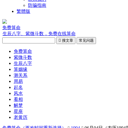
防骗指南
繁體版
免费算命
生辰八字、紫微斗数，免费在线算命

搜文章
常见问题
免费算命
紫微斗数
生辰八字
算姻缘
测关系
周易
起名
风水
看相
解梦
星座
老黄历
免费算命（
更改时间重新选择
）
1994
06月04日（农历199