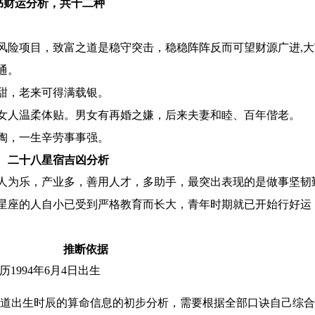
书财运分析，共十二种
风险项目，致富之道是稳守突击，稳稳阵阵反而可望财源广进,
通。
甜，老来可得满载银。
女人温柔体贴。男女有再婚之嫌，后来夫妻和睦、百年偕老。
陶，一生辛劳事事强。
二十八星宿吉凶分析
人为乐，产业多，善用人才，多助手，最突出表现的是做事坚韧
星座的人自小已受到严格教育而长大，青年时期就已开始行好运
推断依据
历1994年6月4日出生
道出生时辰的算命信息的初步分析，需要根据全部口诀自己综合