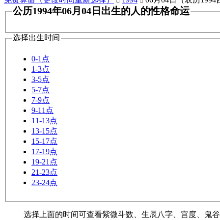


公历1994年06月04日出生的人的性格命运
选择出生时间
0-1点
1-3点
3-5点
5-7点
7-9点
9-11点
11-13点
13-15点
15-17点
17-19点
19-21点
21-23点
23-24点
选择上面的时间可查看紫微斗数、生辰八字、宫度、鬼谷