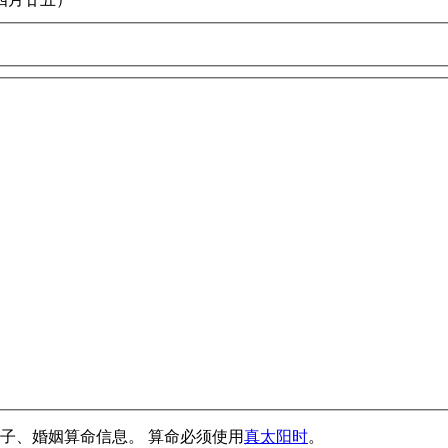
子、婚姻算命信息。 算命必须使用
真太阳时
。