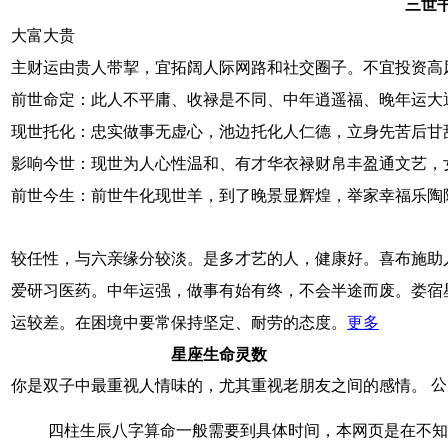
三世
大富大贵
主财运由贵人带挈，宜拓阔人际网路和社交圈子。不宜投资高
前世命定：此人不平庸、收禄是不同、中年逍遥福、晚年运大
现世托化：忠实做事无虚心，池边托化人仁德，立身先苦后甘
影响今世：现世为人心性温和、有才华衣禄财帛丰盈通文艺，
前世今生：前世牛化现世羊，到了晚景显辉煌，举家幸福乐陶
较任性，与六亲缘分较淡。是多才艺的人，健康好。喜布施助
爱研习医药。中年运强，做事有始有终，不会半途而废。娄宿
运较差。在困境中要常保持坚定、耐劳的态度。
更多
星座生命灵数
公
你是双子中最重视人情味的，尤其重视老朋友之间的感情。
四柱生辰八字算命一般需要到具体时间，本网页是在不知