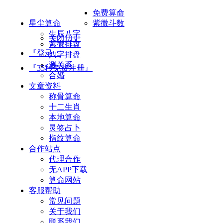
免费算命
星尘算命
紫微斗数
生辰八字
关闭历史
紫微排盘
『登录』
八字排盘
测关系
『35秒免费注册』
合婚
文章资料
称骨算命
十二生肖
本地算命
灵签占卜
指纹算命
合作站点
代理合作
无APP下载
算命网站
客服帮助
常见问题
关于我们
联系我们