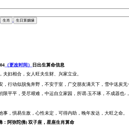
生肖
生日算姻缘
-04
（更改时间）
日出生算命信息
，夫妇相合，女人旺夫生财、兴家立业。
安，行动似脱兔奔野，不安于室，广交朋友满天下，雪中送炭无
初限平平，受尽艰难，中运自立家园，所谓-玉不琢，不成器也-
他事，惧易生敌，心性未定，可得内助，晚年发达，大旺之命。
佛：阿弥陀佛) 双子座，星座生肖算命