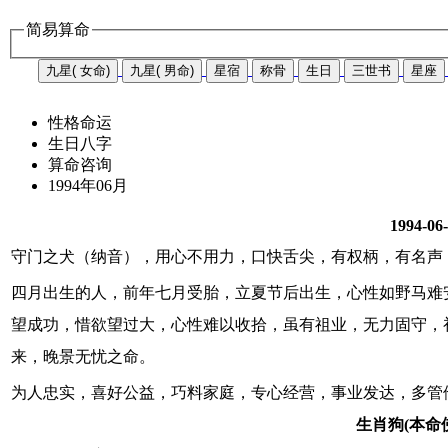
简易算命
九星( 女命)
九星( 男命)
星宿
称骨
生日
三世书
星座
性格命运
生日八字
算命咨询
1994年06月
1994-06
守门之犬（纳音），用心不用力，口快舌尖，有权柄，有名声
四月出生的人，前年七月受胎，立夏节后出生，心性如野马难
望成功，惜欲望过大，心性难以收拾，虽有祖业，无力固守，
来，晚景无忧之命。
为人忠实，喜好公益，巧料家庭，专心经营，事业发达，多管
生肖狗(本命