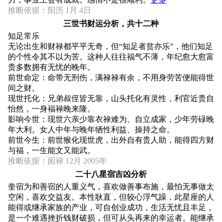
推断依据：阳历 1月 4日
三世书财运分析，共十二种
知足常乐
无论出生和财禄都平平无奇，但“知足者贫亦乐”，他们知足
的个性令其不以为苦。这种人往往福气不薄，年纪愈大愈富
贵多数拥有无忧的晚年。
前世命定：命带无刑伤，满禄禄有余，不用身劳苦便能得世
间之财。
现世托化：兄弟叔侄皆无靠，山头托化有灵性，利官近贵自
怡然，一身福禄晚来隆。
影响今世：现世六亲少靠衣禄难为、自立成家，少年劳碌晚
年大利。女人中年与晚年牺性利益、操持之命。
前世今生：前世猴化现世虎，出外自有贵人助，能得四方财
与福，一生能文又能武。
推断依据：困禄 12月 2005年
二十八星宿吉凶分析
奎宿为和善宿的人重义气，喜欢做善事布施，最怕无事做太
空闲，喜欢交益友。本性耿直，但较心浮气躁，此星座的人
能得或继承家族的产业，可自创业成功，生活无忧且丰足，
是一个难遇挫折钱财破损，但可从头再来的幸运者。能继承