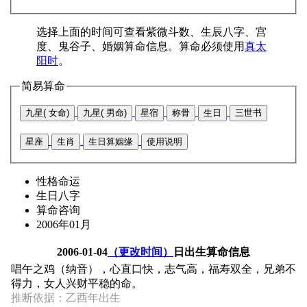
选择上面的时间可查看紫微斗数、生辰八字、宫
度、鬼谷子、婚姻算命信息。算命必须使用
真太
阳时
。
简易算命
九星( 女命)
九星( 男命)
星宿
称骨
生日
三世书
星座
生肖
生日算姻缘
使用说明
性格命运
生日八字
算命咨询
2006年01月
2006-01-04
（更改时间）
日出生算命信息
唱午之鸡（纳音），心直口快，志气高，福寿双全，兄弟不
得力，女人兴财平稳的命。
推断依据：乙酉年出生