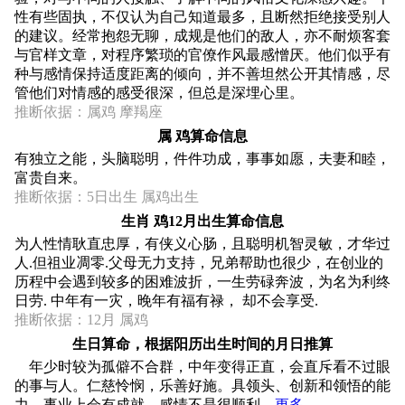
性有些固执，不仅认为自己知道最多，且断然拒绝接受别人
的建议。经常抱怨无聊，成规是他们的敌人，亦不耐烦客套
与官样文章，对程序繁琐的官僚作风最感憎厌。他们似乎有
种与感情保持适度距离的倾向，并不善坦然公开其情感，尽
管他们对情感的感受很深，但总是深埋心里。
推断依据：属鸡 摩羯座
属 鸡算命信息
有独立之能，头脑聪明，件件功成，事事如愿，夫妻和睦，
富贵自来。
推断依据：5日出生 属鸡出生
生肖 鸡12月出生算命信息
为人性情耿直忠厚，有侠义心肠，且聪明机智灵敏，才华过
人.但祖业凋零.父母无力支持，兄弟帮助也很少，在创业的
历程中会遇到较多的困难波折，一生劳碌奔波，为名为利终
日劳. 中年有一灾，晚年有福有禄， 却不会享受.
推断依据：12月 属鸡
生日算命，根据阳历出生时间的月日推算
年少时较为孤僻不合群，中年变得正直，会直斥看不过眼
的事与人。仁慈怜悯，乐善好施。具领头、创新和领悟的能
力，事业上会有成就。感情不是很顺利。
更多