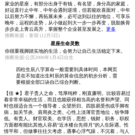
家业的星座，有部分出身于有钱，有名望，身分高的家庭，
好运直行止中年，中年会遇到逆境，但若能欢喜面对，中年
以后努力不懈，再拓展未来，必可达到以往的地位，可享乐
晚年，运程的走势，从小做起到大一步一步再变，脱胎换骨
步步走上青云高升，掌握整个企业甚至发展之。
更多
推断依据：奎宿 (12月5日)
星座生命灵数
你很重视脚踏实地的生活，会努力让自己生活稳定下来。
推断依据:公历2006年1月4日出生
四柱生辰八字算命一般需要到具体时间，本网页
是在不知道出生时辰的算命信息的初步分析，需
要根据全部口诀自己综合判断。
【佳 ★】君子贵人之命，笃厚纯粹，刚直廉明。比较容易过
着非常幸福的生活，而且也能获得相当高的名誉和声望。同
时也很适合当一个领导者，众望所归。四肢易受伤或手脚有
病，如关节炎、肩周炎之类。心性上淡薄官贵地位，纷争降
低。有贵人。财官双美。在学历，思想，钱财，职务，职权
方面都有能比其他人容易“近水楼台先得月”的人生际遇。性
情平和，但做事往往欠考虑，遇事心浮气躁，不沉着，与人