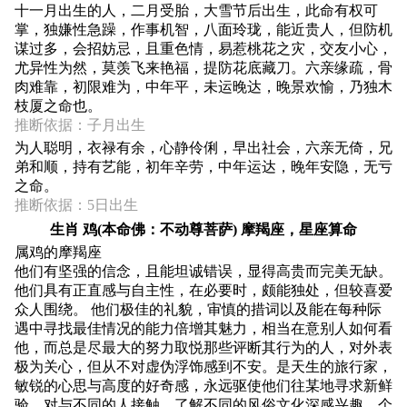
十一月出生的人，二月受胎，大雪节后出生，此命有权可
掌，独嫌性急躁，作事机智，八面玲珑，能近贵人，但防机
谋过多，会招妨忌，且重色情，易惹桃花之灾，交友小心，
尤异性为然，莫羡飞来艳福，提防花底藏刀。六亲缘疏，骨
肉难靠，初限难为，中年平，未运晚达，晚景欢愉，乃独木
枝厦之命也。
推断依据：子月出生
为人聪明，衣禄有余，心静伶俐，早出社会，六亲无倚，兄
弟和顺，持有艺能，初年辛劳，中年运达，晚年安隐，无亏
之命。
推断依据：5日出生
生肖 鸡(本命佛：不动尊菩萨) 摩羯座，星座算命
属鸡的摩羯座
他们有坚强的信念，且能坦诚错误，显得高贵而完美无缺。
他们具有正直感与自主性，在必要时，颇能独处，但较喜爱
众人围绕。 他们极佳的礼貌，审慎的措词以及能在每种际
遇中寻找最佳情况的能力倍增其魅力，相当在意别人如何看
他，而总是尽最大的努力取悦那些评断其行为的人，对外表
极为关心，但从不对虚伪浮饰感到不安。是天生的旅行家，
敏锐的心思与高度的好奇感，永远驱使他们往某地寻求新鲜
验，对与不同的人接触、了解不同的风俗文化深感兴趣。个