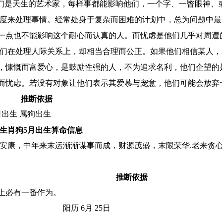
他们是天生的艺术家，每样事都能影响他们，一个字、一瞥眼神、
态度来处理事情。经常处身于复杂而困难的计划中，总为问题中
一点也不能影响这个耐心而认真的人。而忧虑是他们几乎对周遭
他们在处理人际关系上，却相当合理而公正。如果他们相信某人
，慷慨而富爱心，是鼓励性强的人，不为追求名利，他们企望的
而忧虑。若没有对象让他们表示其爱慕与宠意，他们可能会放弃
推断依据
日出生 属狗出生
生肖狗5月出生算命信息
得安康，中年来末运渐渐谋事而成，财源茂盛，末限荣华.老来贪
推断依据
上必有一番作为。
阳历 6月 25日