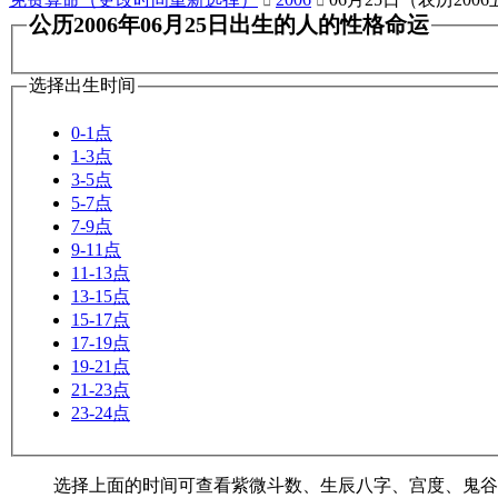


公历2006年06月25日出生的人的性格命运
选择出生时间
0-1点
1-3点
3-5点
5-7点
7-9点
9-11点
11-13点
13-15点
15-17点
17-19点
19-21点
21-23点
23-24点
选择上面的时间可查看紫微斗数、生辰八字、宫度、鬼谷