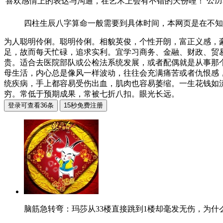
公历
喜欢感情上的表达与沟通，在艺术上会有不错的天份哩！
四柱生辰八字算命一般需要到具体时间，本网页是在不知
为人聪明伶俐。聪明伶俐。相貌英俊，个性开朗，富正义感，
足，故而每天忙碌，追求实利。宜学习商务、金融、财政、贸
贵。适合去医院部队或公检法系统发展，或者配偶就是从事那
母生活，内心总是像风一样波动，往往会充满痛苦或者仇恨感
统疾病，手上都容易受伤出血，肌肉也容易萎缩。一生花钱如
穷。常低于预期成果，常被七折八扣。眼光长远。
脑筋急转弯：玛莎从33楼直接跳到1楼却毫发无伤，为