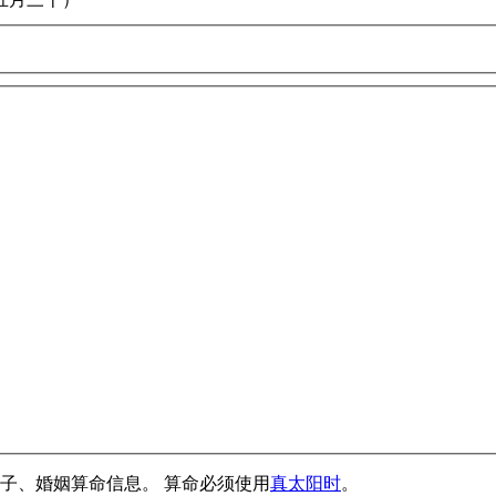
子、婚姻算命信息。 算命必须使用
真太阳时
。