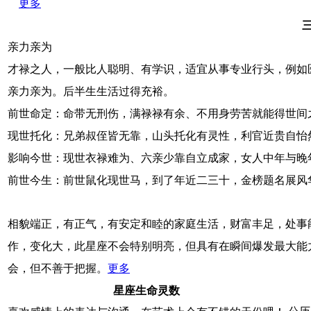
更多
亲力亲为
才禄之人，一般比人聪明、有学识，适宜从事专业行头，例如
亲力亲为。后半生生活过得充裕。
前世命定：命带无刑伤，满禄禄有余、不用身劳苦就能得世间
现世托化：兄弟叔侄皆无靠，山头托化有灵性，利官近贵自怡
影响今世：现世衣禄难为、六亲少靠自立成家，女人中年与晚
前世今生：前世鼠化现世马，到了年近二三十，金榜题名展风
相貌端正，有正气，有安定和睦的家庭生活，财富丰足，处事
作，变化大，此星座不会特别明亮，但具有在瞬间爆发最大能
会，但不善于把握。
更多
星座生命灵数