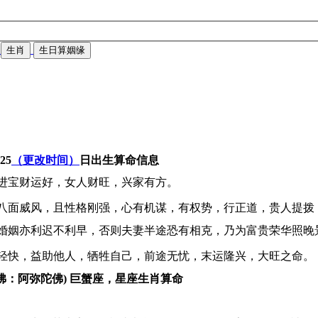
生肖
生日算姻缘
-25
（更改时间）
日出生算命信息
进宝财运好，女人财旺，兴家有方。
八面威风，且性格刚强，心有机谋，有权势，行正道，贵人提拨
婚姻亦利迟不利早，否则夫妻半途恐有相克，乃为富贵荣华照晚
轻快，益助他人，牺牲自己，前途无忧，末运隆兴，大旺之命。
佛：阿弥陀佛) 巨蟹座，星座生肖算命