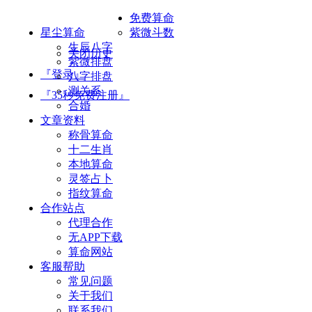
免费算命
星尘算命
紫微斗数
生辰八字
关闭历史
紫微排盘
『登录』
八字排盘
测关系
『35秒免费注册』
合婚
文章资料
称骨算命
十二生肖
本地算命
灵签占卜
指纹算命
合作站点
代理合作
无APP下载
算命网站
客服帮助
常见问题
关于我们
联系我们