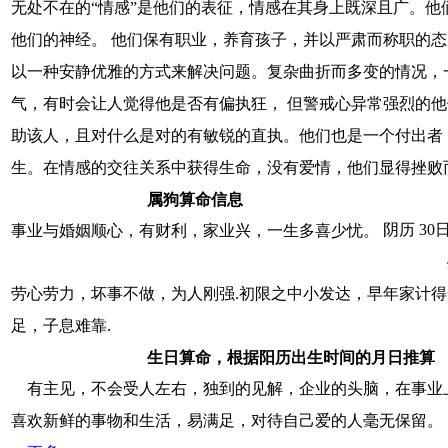
无处不在的“情感”是他们的表征，情感在其身上既深且广。
他们的神经。 他们保有职业，养育孩子，并以严肃而称职的
以一种安静优雅的方式来解决问题。复杂曲折而多变的情况，
气，有时会让人觉得他是否有偏执狂， 但警戒心异常强烈的
助该人，且对什么是对的有敏锐的直执。他们也是一个付出者
生。在情感的交往关系中获得生命，没有爱情，他们显得挫败
属狗算命信息
阴历 30
事业与婚姻顺心，有财利，家业兴，一生多喜少忧。
劳心劳力，坏事不做，为人刚强.初限之中小发达，早年家计
足，子息难靠.
生日算命，根据阳历出生时间的月日推算
有主见，不会受人左右，独到的见解，企业的头脑，在事业
喜欢新鲜的事物和生活，易满足，对待自己爱的人毫无保留。