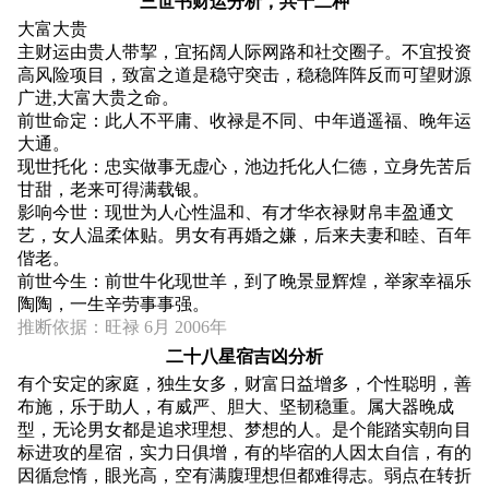
三世书财运分析，共十二种
大富大贵
主财运由贵人带挈，宜拓阔人际网路和社交圈子。不宜投资
高风险项目，致富之道是稳守突击，稳稳阵阵反而可望财源
广进,大富大贵之命。
前世命定：此人不平庸、收禄是不同、中年逍遥福、晚年运
大通。
现世托化：忠实做事无虚心，池边托化人仁德，立身先苦后
甘甜，老来可得满载银。
影响今世：现世为人心性温和、有才华衣禄财帛丰盈通文
艺，女人温柔体贴。男女有再婚之嫌，后来夫妻和睦、百年
偕老。
前世今生：前世牛化现世羊，到了晚景显辉煌，举家幸福乐
陶陶，一生辛劳事事强。
推断依据：旺禄 6月 2006年
二十八星宿吉凶分析
有个安定的家庭，独生女多，财富日益增多，个性聪明，善
布施，乐于助人，有威严、胆大、坚韧稳重。属大器晚成
型，无论男女都是追求理想、梦想的人。是个能踏实朝向目
标进攻的星宿，实力日俱增，有的毕宿的人因太自信，有的
因循怠惰，眼光高，空有满腹理想但都难得志。弱点在转折