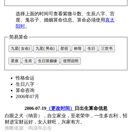
选择上面的时间可查看紫微斗数、生辰八字、宫
度、鬼谷子、婚姻算命信息。算命必须使用
真太
阳时
。
简易算命
九星( 女命)
九星( 男命)
星宿
称骨
生日
三世书
星座
生肖
生日算姻缘
使用说明
性格命运
生日八字
算命咨询
2006年07月
2006-07-19
（更改时间）
日出生算命信息
白眼之犬（纳音），自立家业，至老荣华，一生多吉利，招
财进宝财运好，女人财旺，兴家有方。
推断依据：丙戌年出生