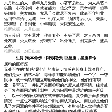
六月出生的人，前年九月受胎，小署节后出生，为人具艺术
头脑，心巧伶俐，有就变能力，信念坚定，思考精密，但手
头阔绰，交友四海，尤忌千金散尽不复来，此命不守祖业，
运到中年始可见成，平生机谋太重，须防背后小人，夫妻可
望和谐，白首到老，中年顺境，未限安逸之命。
推断依据：未月出生
为人伶俐，大有器才，作事专心，有头至尾，对人亲切，四
处友朋，受人敬爱，好积财宝，出外逢贵，刑克妻子，盛昌
之命。
推断依据：24日出生
生肖 狗(本命佛：阿弥陀佛) 巨蟹座，星座算命
属狗的巨蟹座
无处不在的“情感”是他们的表征，情感在其身上既深且广。
他们是天生的艺术家，每样事都能影响他们，一个字、一瞥
眼神、或一句话都能立即触动他们的神经。 他们保有职
业，养育孩子，并以严肃而称职的态度来处理事情。经常处
身于复杂而困难的计划中，总为问题中最艰难的部份所吸
引，以一种安静优雅的方式来解决问题。复杂曲折而多变的
情况，一点也不能影响这个耐心而认真的人。而忧虑是他们
几乎对周遭的每件事都会烦躁生气，有时会让人觉得他是否
有偏执狂， 但警戒心异常强烈的他们在处理人际关系上，