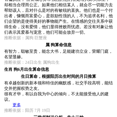
却相当合理而公正。如果他们相信某人，就会尽一切能力去
帮助该人，且对什么是对的有敏锐的直执。他们也是一个付
出者，慷慨而富爱心，是鼓励性强的人，不为追求名利，他
们企望的是使得美好的事物能产生。在情感的交往关系中获
得生命，没有爱情，他们显得挫败而忧虑。若没有对象让他
们表示其爱慕与宠意，他们可能会放弃一切。
推断依据：属狗 巨蟹座
属 狗算命信息
有智力，聪敏至贵，能念大书，足能建功立业，荣耀门庭，
名望显赫。
推断依据：24日出生 属狗出生
生肖 狗6月出生算命信息
生日算命，根据阳历出生时间的月日推算
有卓越创新的新本领和特佳的幽默感，社交手段高明，能结
交并把握权势之友。
很有才华，有以自我为中心的倾向，不太能接受他人的建
议。
更多
推断依据：阳历 7月 19日